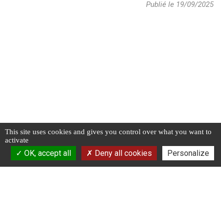
Publié le 19/09/2025
This site uses cookies and gives you control over what you want to
activate
OK, accept all
Deny all cookies
Personalize
Vente, Location et Entretien de Materiels de Manutention.
Parc d'Activités La Petite Gironde
Voie Nouvelle - DESSUS du Vieux Pont